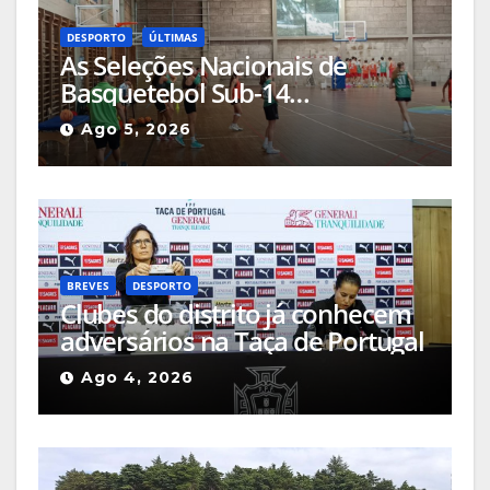
DESPORTO
ÚLTIMAS
As Seleções Nacionais de
Basquetebol Sub-14
(Masculinos e Femininos) estão
Ago 5, 2026
a estagiar na Guarda com os
olhos postos em Espanha
BREVES
DESPORTO
Clubes do distrito já conhecem
adversários na Taça de Portugal
Ago 4, 2026