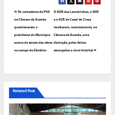
Navegação
Os vereadores do PSD
O GDR das Lameirinhas, o NDS
de
na Câmara da Guarda
e o GCR de Casal de Cinza
questionaram o
receberem, recentemente, na
artigos
presidente do Município
Câmara da Guarda, uma
acerca do atraso das obras
distinção, pelos êxitos
no campo do Zâmbito
alcançados a nível distrital
Related Post