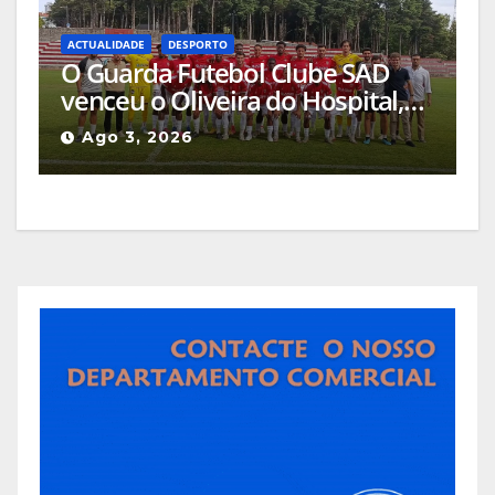
ACTUALIDADE
DESPORTO
O Guarda Futebol Clube SAD
venceu o Oliveira do Hospital,
por 1-0, naquele que foi o jogo
Ago 3, 2026
de apresentação