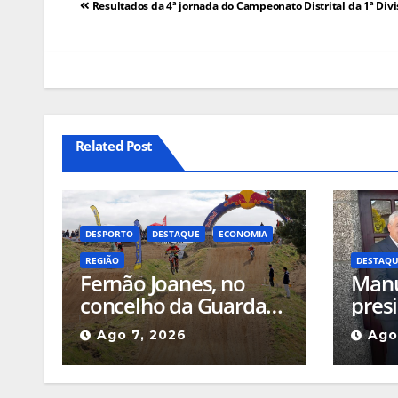
Navegação
Resultados da 4ª jornada do Campeonato Distrital da 1ª Div
de
artigos
Related Post
DESPORTO
DESTAQUE
ECONOMIA
REGIÃO
DESTAQ
Fernão Joanes, no
Manu
concelho da Guarda
pres
recebe este sábado a
de F
Ago 7, 2026
Ago
Etapa do Campeonato
foi 
Nacional de
Dele
Supercross
(Águ