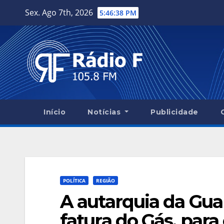
Skip
Sex. Ago 7th, 2026
5:46:39 PM
to
content
Início
Notícias
Publicidade
POLÍTICA
REGIÃO
A autarquia da Gua
fatura do Gás, para 