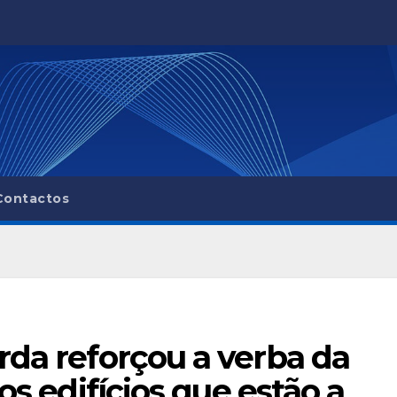
Contactos
rda reforçou a verba da
os edifícios que estão a