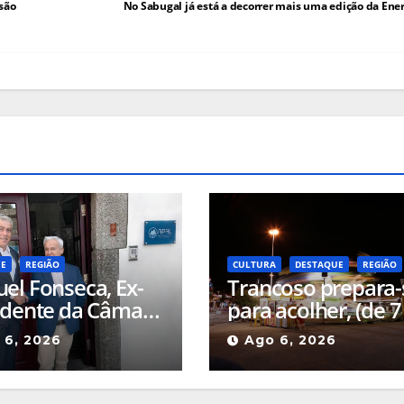
isão
No Sabugal já está a decorrer mais uma edição da Ene
UE
REGIÃO
CULTURA
DESTAQUE
REGIÃO
el Fonseca, Ex-
Trancoso prepara-
idente da Câmara
para acolher, (de 7
ornos de Algodres
16 de agosto,) mai
 6, 2026
Ago 6, 2026
nomeado Diretor
uma edição da Fei
gado APAL-SIM
de São Bartolomeu
as Públicas em
feira franca mais