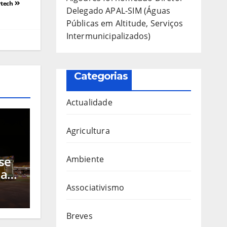
rtech
Delegado APAL-SIM (Águas
Públicas em Altitude, Serviços
Intermunicipalizados)
Categorias
Actualidade
Agricultura
se
Ambiente
 a
s
Associativismo
ra
, a
Breves