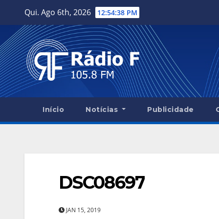
Skip
Qui. Ago 6th, 2026
12:54:39 PM
to
content
Início
Notícias
Publicidade
DSC08697
JAN 15, 2019