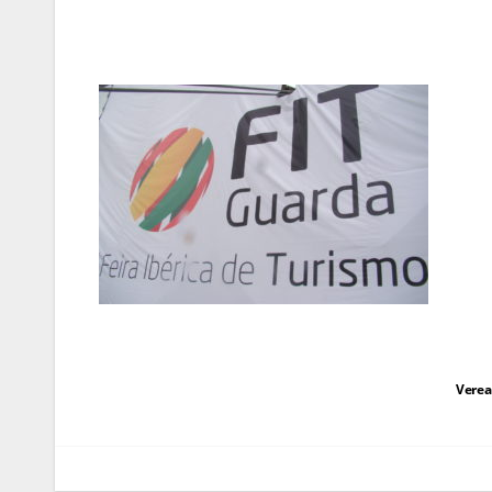
Navegação
Verea
de
artigos