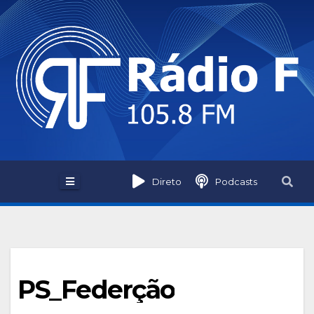
Skip
to
content
Direto
Podcasts
PS_Federção