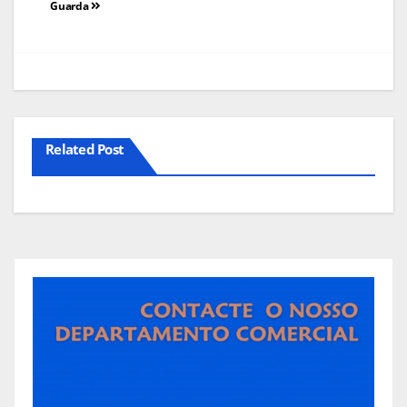
Guarda
artigos
Related Post