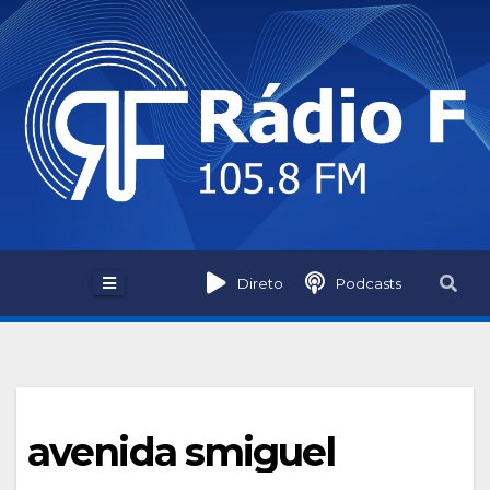
Skip
to
content
Direto
Podcasts
avenida smiguel