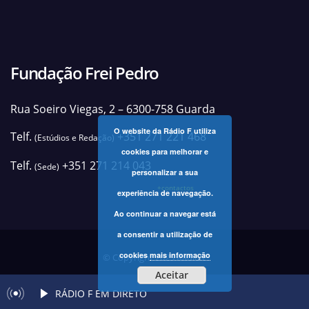
Fundação Frei Pedro
Rua Soeiro Viegas, 2 – 6300-758 Guarda
O website da Rádio F utiliza
Telf.
+351 271 221 468
(Estúdios e Redação)
cookies para melhorar e
Telf.
+351 271 214 043
(Sede)
personalizar a sua
+contactos
experiência de navegação.
Ao continuar a navegar está
a consentir a utilização de
cookies
mais informação
© Copyright 2025 Rádio F
Aceitar
RÁDIO F EM DIRETO