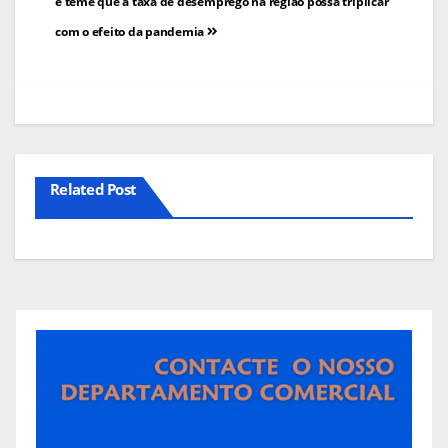
de
e teme que a taxa de desemprego na região possa triplicar
com o efeito da pandemia
artigos
Related Post