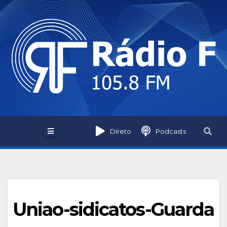
Skip
to
content
Direto
Podcasts
Uniao-sidicatos-Guarda