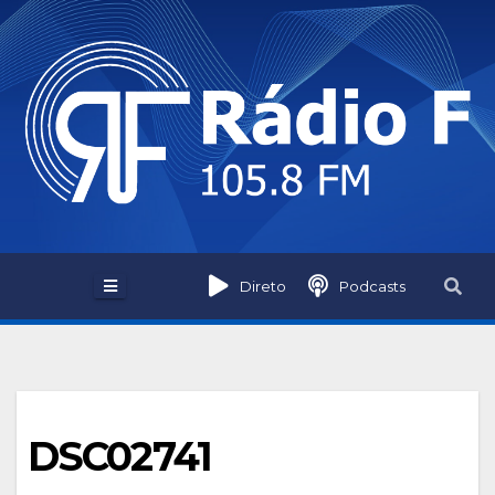
Skip
to
content
Direto
Podcasts
DSC02741