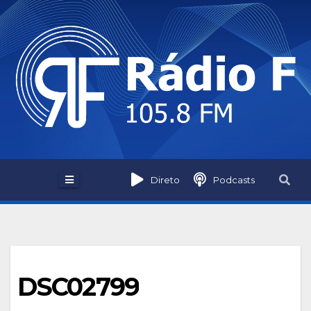
Skip
to
content
Direto
Podcasts
DSC02799