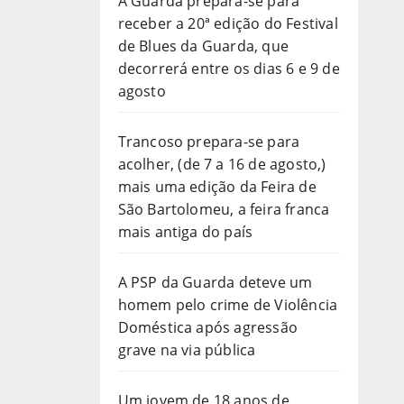
A Guarda prepara-se para
receber a 20ª edição do Festival
de Blues da Guarda, que
decorrerá entre os dias 6 e 9 de
agosto
Trancoso prepara-se para
acolher, (de 7 a 16 de agosto,)
mais uma edição da Feira de
São Bartolomeu, a feira franca
mais antiga do país
A PSP da Guarda deteve um
homem pelo crime de Violência
Doméstica após agressão
grave na via pública
Um jovem de 18 anos de