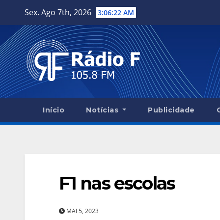
Skip
Sex. Ago 7th, 2026
3:06:23 AM
to
content
Início
Notícias
Publicidade
F1 nas escolas
MAI 5, 2023