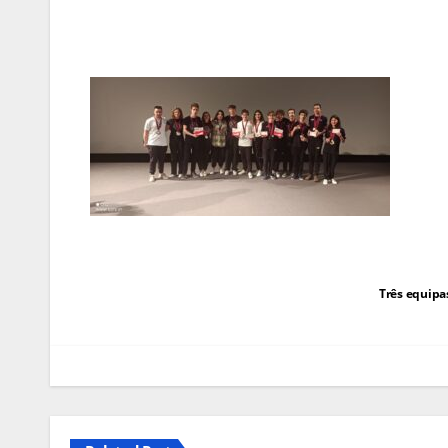
Navegação
Três equipas
de
artigos