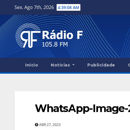
Skip
Sex. Ago 7th, 2026
4:39:09 AM
to
content
Início
Notícias
Publicidade
WhatsApp-Image-20
ABR 27, 2023