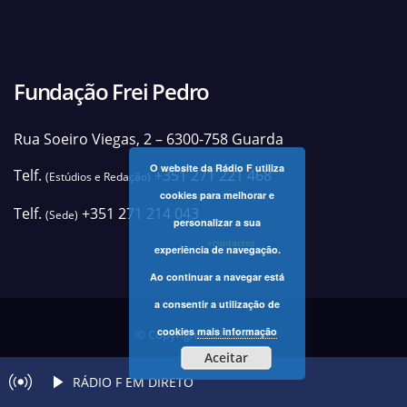
Fundação Frei Pedro
Rua Soeiro Viegas, 2 – 6300-758 Guarda
O website da Rádio F utiliza
Telf.
+351 271 221 468
(Estúdios e Redação)
cookies para melhorar e
Telf.
+351 271 214 043
(Sede)
personalizar a sua
+contactos
experiência de navegação.
Ao continuar a navegar está
a consentir a utilização de
cookies
mais informação
© Copyright 2025 Rádio F
Aceitar
RÁDIO F EM DIRETO