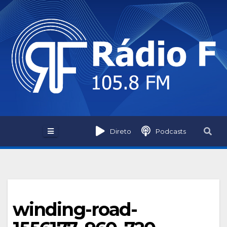
Skip
to
content
Direto
Podcasts
winding-road-