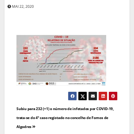
MAI 22, 2020
Navegação
Subiu para 232 (+1) o número de infetados por COVID-19,
de
trata-se do 4º caso registado no concelho de Fornos de
Algodres
artigos