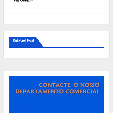
de
Vila Cortez
artigos
Related Post