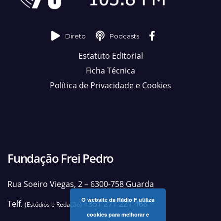
Direto
Podcasts
Estatuto Editorial
Ficha Técnica
Política de Privacidade e Cookies
Fundação Frei Pedro
Rua Soeiro Viegas, 2 – 6300-758 Guarda
O website da Rádio F utiliza
Telf.
+351 271 221 468
(Estúdios e Redação)
cookies para melhorar e