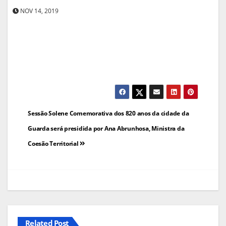
NOV 14, 2019
Navegação
Sessão Solene Comemorativa dos 820 anos da cidade da
de
Guarda será presidida por Ana Abrunhosa, Ministra da
Coesão Territorial
artigos
Related Post