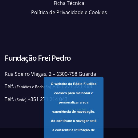
Ficha Técnica
Política de Privacidade e Cookies
Fundação Frei Pedro
Rua Soeiro Viegas, 2 – 6300-758 Guarda
O website da Rádio F utiliza
Telf.
+351 271 221 468
(Estúdios e Redação)
cookies para melhorar e
Telf.
+351 271 214 043
(Sede)
personalizar a sua
+contactos
experiência de navegação.
Ao continuar a navegar está
a consentir a utilização de