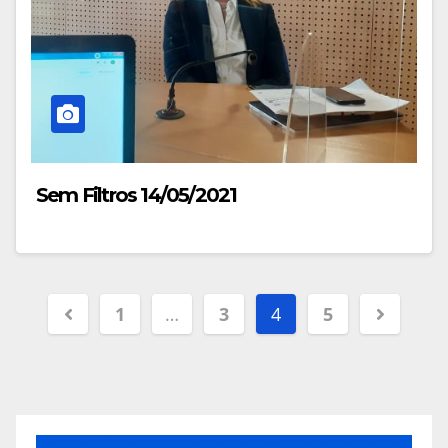
Sem Filtros 14/05/2021
Navegação
1
…
3
4
5
de
artigos