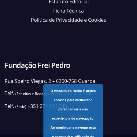
Estatuto Editorial
Ficha Técnica
Política de Privacidade e Cookies
Fundação Frei Pedro
Rua Soeiro Viegas, 2 – 6300-758 Guarda
O website da Rádio F utiliza
Telf.
+351 271 221 468
(Estúdios e Redação)
cookies para melhorar e
Telf.
+351 271 214 043
(Sede)
personalizar a sua
+contactos
experiência de navegação.
Ao continuar a navegar está
a consentir a utilização de