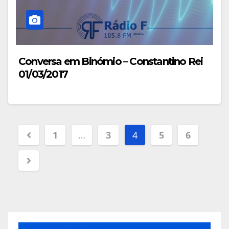
Conversa em Binómio – Constantino Rei
01/03/2017
Navegação
1
…
3
4
5
6
de
artigos