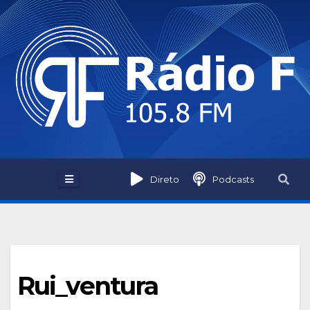
Skip
to
content
Direto
Podcasts
Rui_ventura