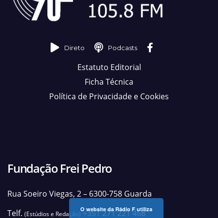
Direto
Podcasts
Estatuto Editorial
Ficha Técnica
Política de Privacidade e Cookies
Fundação Frei Pedro
Rua Soeiro Viegas, 2 – 6300-758 Guarda
O website da Rádio F utiliza
Telf.
+351 271 221 468
(Estúdios e Redação)