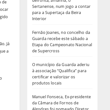
defronta, amanhã, o
o de
Sertanense, num jogo a contar
vocar
para a Supertaça da Beira
igido
Interior
Fernão Joanes, no concelho da
Guarda recebe este sábado a
ão. Já
Etapa do Campeonato Nacional
de Supercross
que a
O município da Guarda aderiu
à associação “Qualifica” para
certificar e valorizar os
do
produtos locais
Manuel Fonseca, Ex-presidente
da Câmara de Fornos de
Algodres foi nomeado Diretor