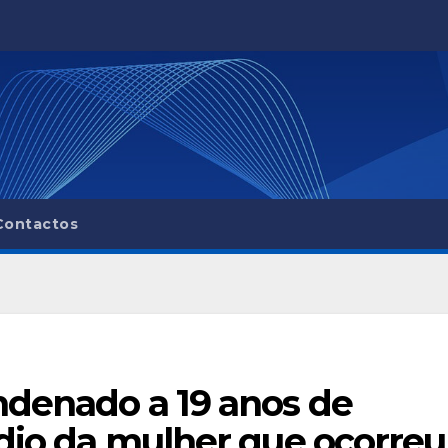
Contactos
ndenado a 19 anos de
ídio da mulher que ocorreu