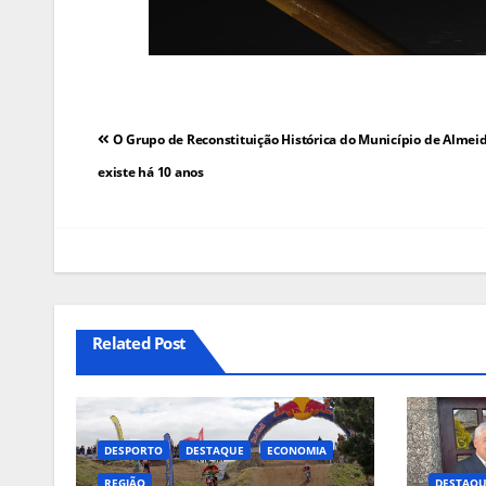
Navegação
O Grupo de Reconstituição Histórica do Município de Almeid
de
existe há 10 anos
artigos
Related Post
DESPORTO
DESTAQUE
ECONOMIA
REGIÃO
DESTAQ