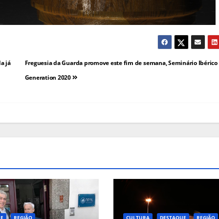
a já
Freguesia da Guarda promove este fim de semana, Seminário Ibérico 
Generation 2020
UE
REGIÃO
CULTURA
DESTAQUE
REGIÃO