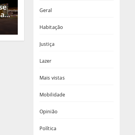
se
Geral
 a
s
Habitação
ra
, a
Justiça
Lazer
Mais vistas
Mobilidade
Opinião
Política