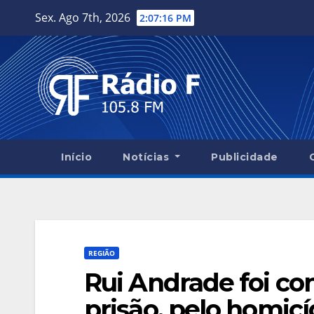
Skip
Sex. Ago 7th, 2026
2:07:17 PM
to
content
Início
Notícias
Publicidade
REGIÃO
Rui Andrade foi co
prisão, pelo homic