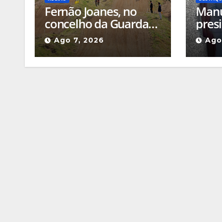
Fernão Joanes, no
Manu
concelho da Guarda
pres
recebe este sábado a
de F
Ago 7, 2026
Ago
Etapa do Campeonato
foi 
Nacional de
Dele
Supercross
(Águ
Altit
Inte