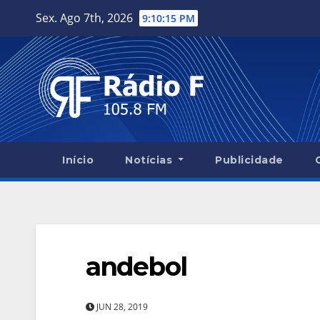
Skip
Sex. Ago 7th, 2026
9:10:16 PM
to
content
Início
Notícias
Publicidade
andebol
JUN 28, 2019