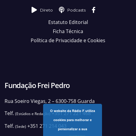
Direto
Podcasts
Estatuto Editorial
Ficha Técnica
Política de Privacidade e Cookies
Fundação Frei Pedro
Rua Soeiro Viegas, 2 – 6300-758 Guarda
O website da Rádio F utiliza
Telf.
+351 271 221 468
(Estúdios e Redação)
cookies para melhorar e
Telf.
+351 271 214 043
(Sede)
personalizar a sua
+contactos