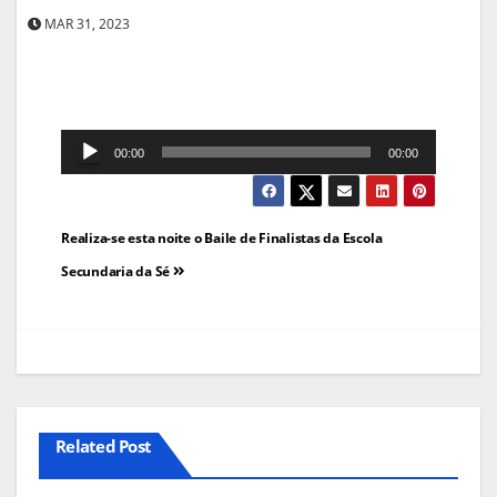
MAR 31, 2023
Reprodutor
00:00
00:00
de
áudio
Navegação
Realiza-se esta noite o Baile de Finalistas da Escola
de
Secundaria da Sé
artigos
Related Post