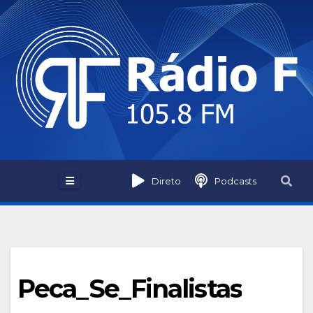
Skip
to
content
Direto
Podcasts
Peca_Se_Finalistas