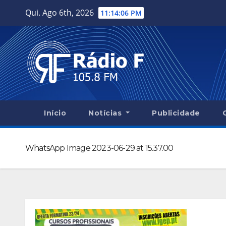
Skip
Qui. Ago 6th, 2026
11:14:07 PM
to
content
Início
Notícias
Publicidade
WhatsApp Image 2023-06-29 at 15.37.00