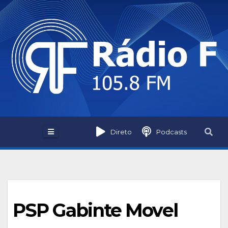
Skip
to
content
Direto
Podcasts
PSP Gabinte Movel