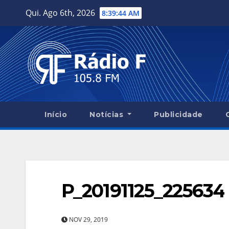
Skip
Qui. Ago 6th, 2026
8:39:44 AM
to
content
Início
Notícias
Publicidade
P_20191125_225634
NOV 29, 2019