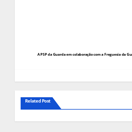
Navegação
A PSP da Guarda em colaboração com a Freguesia da Gua
de
artigos
Related Post