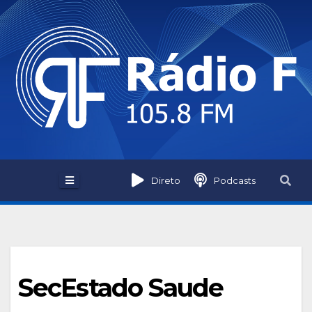
Skip
to
content
Direto
Podcasts
SecEstado Saude