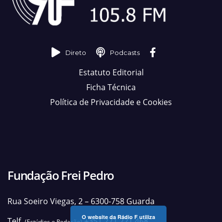
Direto
Podcasts
Estatuto Editorial
Ficha Técnica
Política de Privacidade e Cookies
Fundação Frei Pedro
Rua Soeiro Viegas, 2 – 6300-758 Guarda
O website da Rádio F utiliza
Telf.
+351 271 221 468
(Estúdios e Redação)