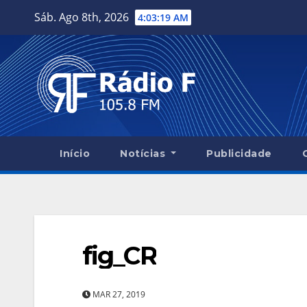
Skip
Sáb. Ago 8th, 2026
4:03:20 AM
to
content
Início
Notícias
Publicidade
fig_CR
MAR 27, 2019