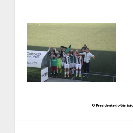
Navegação
O Presidente do Ginási
de
artigos