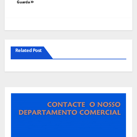
Guarda
artigos
Related Post