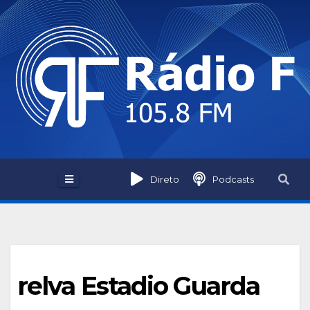
Skip
to
content
Direto
Podcasts
relva Estadio Guarda