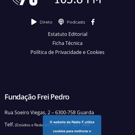
Direto
Podcasts
Estatuto Editorial
Ficha Técnica
Política de Privacidade e Cookies
Fundação Frei Pedro
Rua Soeiro Viegas, 2 – 6300-758 Guarda
O website da Rádio F utiliza
Telf.
+351 271 221 468
(Estúdios e Redação)
cookies para melhorar e