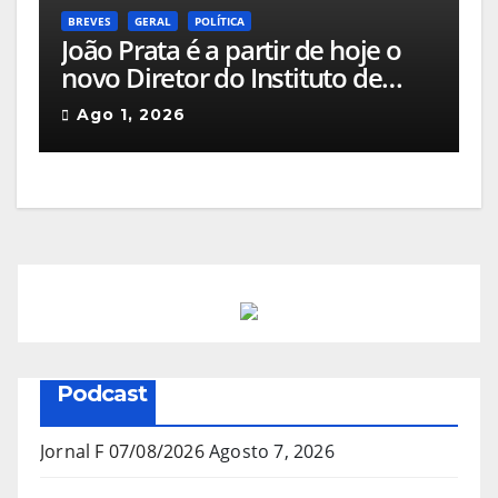
BREVES
GERAL
POLÍTICA
João Prata é a partir de hoje o
novo Diretor do Instituto de
Emprego e Formação
Ago 1, 2026
Profissional da Guarda
Podcast
Jornal F 07/08/2026
Agosto 7, 2026