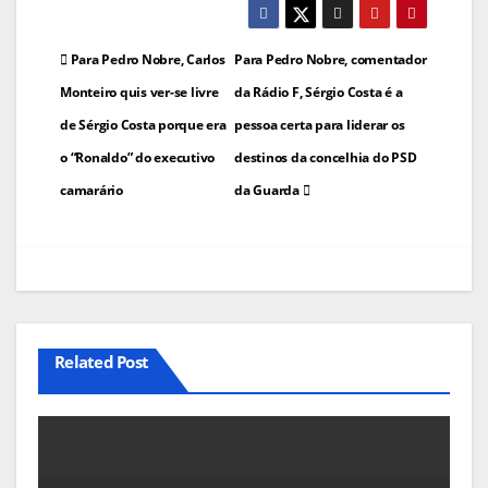
Navegação
Para Pedro Nobre, Carlos
Para Pedro Nobre, comentador
de
Monteiro quis ver-se livre
da Rádio F, Sérgio Costa é a
de Sérgio Costa porque era
pessoa certa para liderar os
artigos
o “Ronaldo” do executivo
destinos da concelhia do PSD
camarário
da Guarda
Related Post