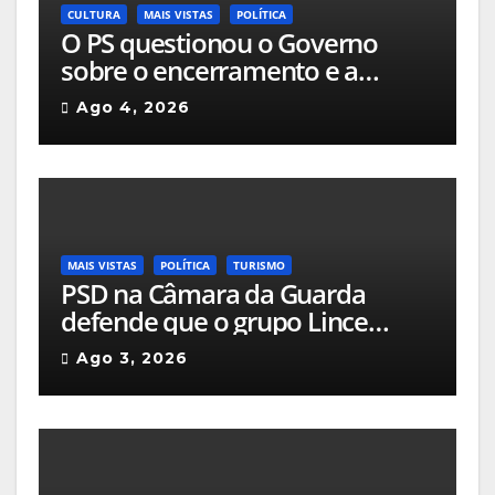
CULTURA
MAIS VISTAS
POLÍTICA
O PS questionou o Governo
sobre o encerramento e a
alteração de uso das salas de
Ago 4, 2026
cinema da Guarda
MAIS VISTAS
POLÍTICA
TURISMO
PSD na Câmara da Guarda
defende que o grupo Lince
deveria apresentar, na cidade, o
Ago 3, 2026
projeto que pretende
implementar no Hotel Turismo