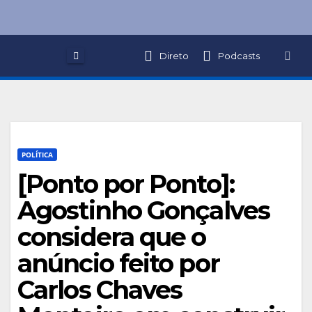
Skip
to
content
Direto
Podcasts
POLÍTICA
[Ponto por Ponto]:
Agostinho Gonçalves
considera que o
anúncio feito por
Carlos Chaves