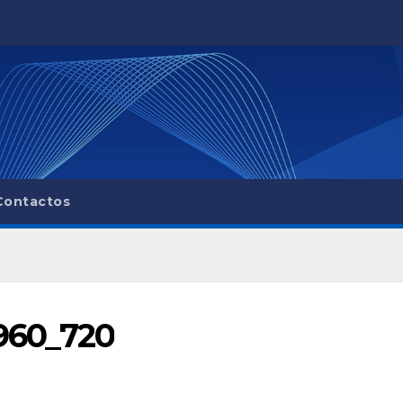
Contactos
960_720