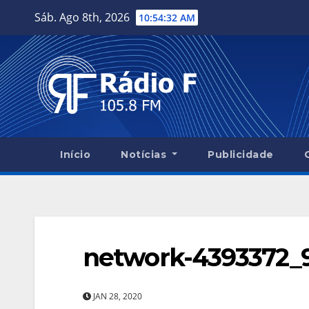
Skip
Sáb. Ago 8th, 2026
10:54:33 AM
to
content
Início
Notícias
Publicidade
network-4393372_
JAN 28, 2020