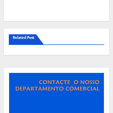
artigos
Related Post