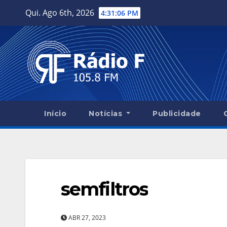
Skip
Qui. Ago 6th, 2026
4:31:07 PM
to
content
Início
Notícias
Publicidade
semfiltros
ABR 27, 2023