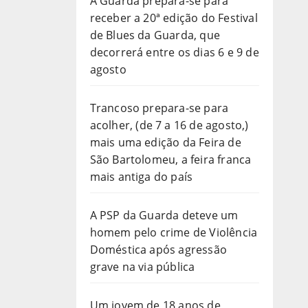
A Guarda prepara-se para
receber a 20ª edição do Festival
de Blues da Guarda, que
decorrerá entre os dias 6 e 9 de
agosto
Trancoso prepara-se para
acolher, (de 7 a 16 de agosto,)
mais uma edição da Feira de
São Bartolomeu, a feira franca
mais antiga do país
A PSP da Guarda deteve um
homem pelo crime de Violência
Doméstica após agressão
grave na via pública
Um jovem de 18 anos de