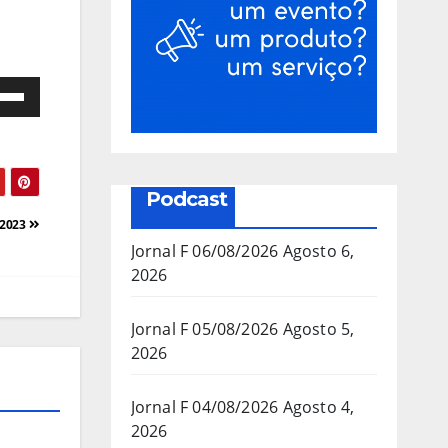
e
as
a/baixo
Podcast
a
/2023
mentar
Jornal F 06/08/2026
Agosto 6,
2026
inuir
Jornal F 05/08/2026
Agosto 5,
2026
ume.
Jornal F 04/08/2026
Agosto 4,
2026