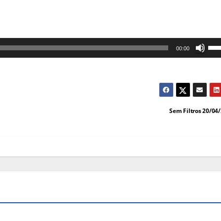
Us
00:00
as
set
cim
par
Sem Filtros 20/04
au
ou
dim
o
vol