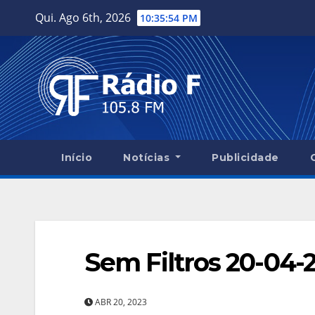
Skip
Qui. Ago 6th, 2026
10:35:55 PM
to
content
Início
Notícias
Publicidade
Sem Filtros 20-04-
ABR 20, 2023