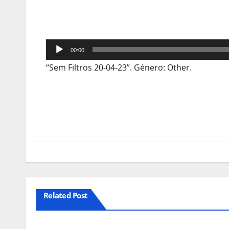
Reprodutor
00:00
de
“Sem Filtros 20-04-23”. Género: Other.
áudio
Navegação
de
artigos
Related Post