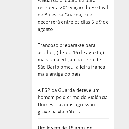
A Guarda prepara-se para
receber a 20ª edição do Festival
de Blues da Guarda, que
decorrerá entre os dias 6 e 9 de
agosto
Trancoso prepara-se para
acolher, (de 7 a 16 de agosto,)
mais uma edição da Feira de
São Bartolomeu, a feira franca
mais antiga do país
A PSP da Guarda deteve um
homem pelo crime de Violência
Doméstica após agressão
grave na via pública
Um jovem de 18 anos de