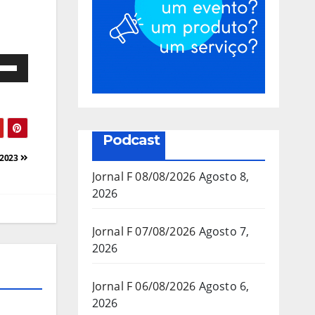
e
as
a/baixo
Podcast
a
/2023
mentar
Jornal F 08/08/2026
Agosto 8,
2026
inuir
Jornal F 07/08/2026
Agosto 7,
2026
ume.
Jornal F 06/08/2026
Agosto 6,
2026