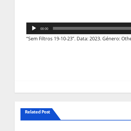
Reprodutor
00:00
de
“Sem Filtros 19-10-23”. Data: 2023. Género: Oth
áudio
Navegação
de
artigos
Related Post