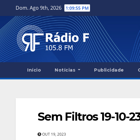
Skip
Dom. Ago 9th, 2026
1:09:56 PM
to
content
Início
Notícias
Publicidade
Sem Filtros 19-10-2
OUT 19, 2023