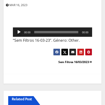
MAR 16, 2023
Reprodutor
00:00
00:00
de
“Sem Filtros 16-03-23”. Género: Other.
áudio
Navegação
Sem Filtros 16/03/2023
de
artigos
Related Post