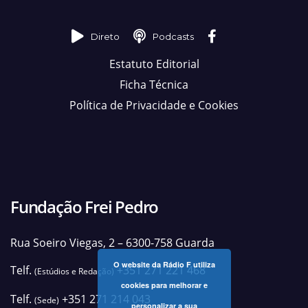
Direto
Podcasts
Estatuto Editorial
Ficha Técnica
Política de Privacidade e Cookies
Fundação Frei Pedro
Rua Soeiro Viegas, 2 – 6300-758 Guarda
O website da Rádio F utiliza
Telf.
+351 271 221 468
(Estúdios e Redação)
cookies para melhorar e
Telf.
+351 271 214 043
(Sede)
personalizar a sua