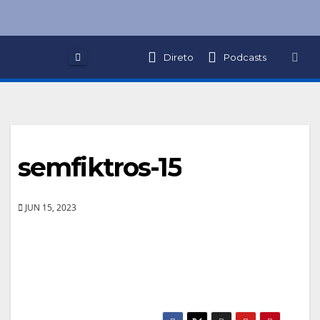
Skip
to
content
Direto
Podcasts
semfiktros-15
JUN 15, 2023