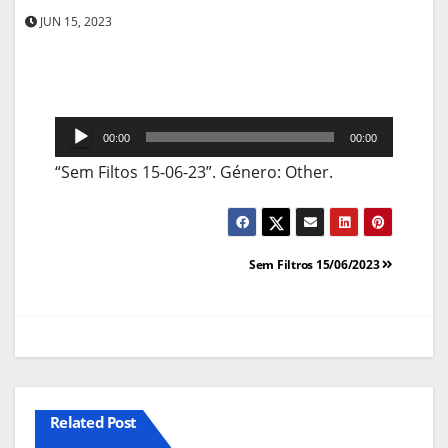
JUN 15, 2023
Reprodutor
00:00
00:00
de
“Sem Filtos 15-06-23”. Género: Other.
áudio
Navegação
Sem Filtros 15/06/2023
de
artigos
Related Post