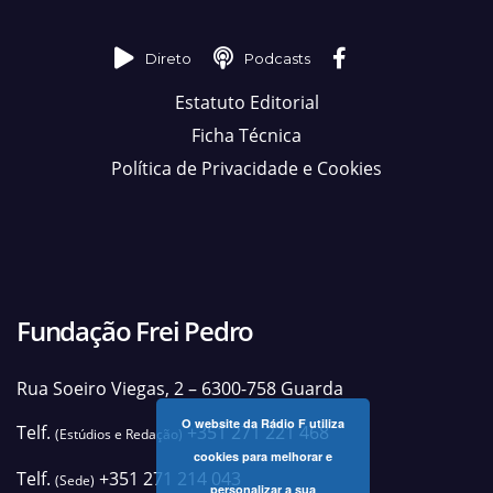
Direto
Podcasts
Estatuto Editorial
Ficha Técnica
Política de Privacidade e Cookies
Fundação Frei Pedro
Rua Soeiro Viegas, 2 – 6300-758 Guarda
O website da Rádio F utiliza
Telf.
+351 271 221 468
(Estúdios e Redação)
cookies para melhorar e
Telf.
+351 271 214 043
(Sede)
personalizar a sua