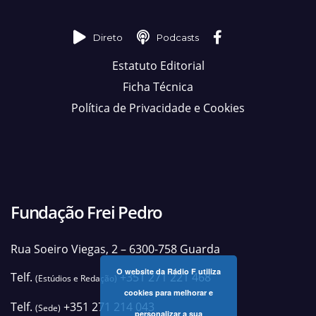
Direto
Podcasts
Estatuto Editorial
Ficha Técnica
Política de Privacidade e Cookies
Fundação Frei Pedro
Rua Soeiro Viegas, 2 – 6300-758 Guarda
O website da Rádio F utiliza
Telf.
+351 271 221 468
(Estúdios e Redação)
cookies para melhorar e
Telf.
+351 271 214 043
(Sede)
personalizar a sua