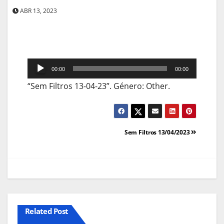
ABR 13, 2023
Reprodutor
00:00
00:00
de
“Sem Filtros 13-04-23”. Género: Other.
áudio
Navegação
Sem Filtros 13/04/2023
de
artigos
Related Post