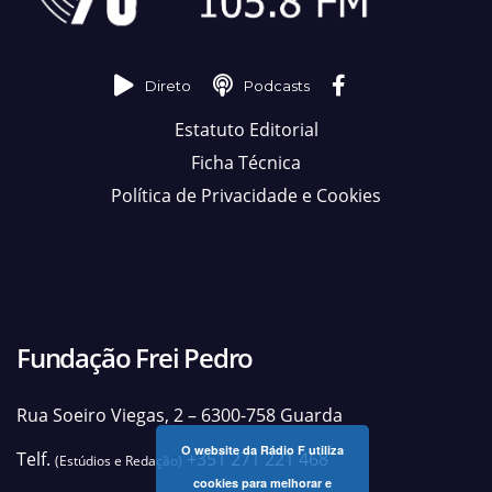
Direto
Podcasts
Estatuto Editorial
Ficha Técnica
Política de Privacidade e Cookies
Fundação Frei Pedro
Rua Soeiro Viegas, 2 – 6300-758 Guarda
O website da Rádio F utiliza
Telf.
+351 271 221 468
(Estúdios e Redação)
cookies para melhorar e