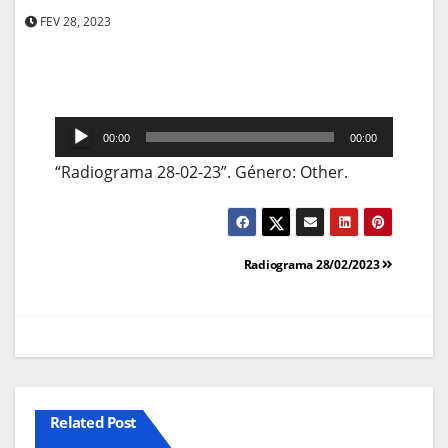
FEV 28, 2023
Reprodutor
00:00
00:00
de
“Radiograma 28-02-23”. Género: Other.
áudio
Navegação
Radiograma 28/02/2023
de
artigos
Related Post