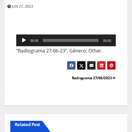
JUN 27, 2023
Reprodutor
00:00
00:00
de
“Radiograma 27-06-23”. Género: Other.
áudio
Navegação
Radiograma 27/06/2023
de
artigos
Related Post