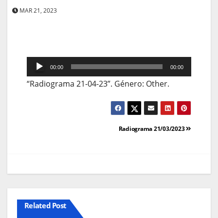
MAR 21, 2023
Reprodutor
00:00
00:00
de
“Radiograma 21-04-23”. Género: Other.
áudio
Navegação
Radiograma 21/03/2023
de
artigos
Related Post