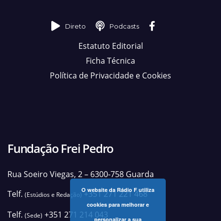
Direto
Podcasts
Estatuto Editorial
Ficha Técnica
Política de Privacidade e Cookies
Fundação Frei Pedro
Rua Soeiro Viegas, 2 – 6300-758 Guarda
O website da Rádio F utiliza
Telf.
+351 271 221 468
(Estúdios e Redação)
cookies para melhorar e
Telf.
+351 271 214 043
(Sede)
personalizar a sua