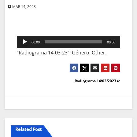
MAR 14, 2023
Reprodutor
00:00
00:00
de
“Radiograma 14-03-23”. Género: Other.
áudio
Navegação
Radiograma 14/03/2023
de
artigos
Related Post