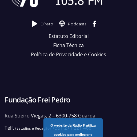
Direto
Podcasts
Estatuto Editorial
Ficha Técnica
Política de Privacidade e Cookies
Fundação Frei Pedro
Rua Soeiro Viegas, 2 – 6300-758 Guarda
O website da Rádio F utiliza
Telf.
+351 271 221 468
(Estúdios e Redação)
cookies para melhorar e