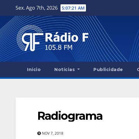
Skip
Sex. Ago 7th, 2026
5:07:21 AM
to
content
Início
Notícias
Publicidade
Radiograma
NOV 7, 2018