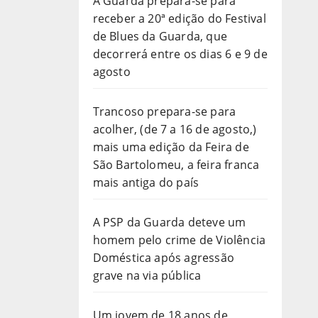
A Guarda prepara-se para
receber a 20ª edição do Festival
de Blues da Guarda, que
decorrerá entre os dias 6 e 9 de
agosto
Trancoso prepara-se para
acolher, (de 7 a 16 de agosto,)
mais uma edição da Feira de
São Bartolomeu, a feira franca
mais antiga do país
A PSP da Guarda deteve um
homem pelo crime de Violência
Doméstica após agressão
grave na via pública
Um jovem de 18 anos de