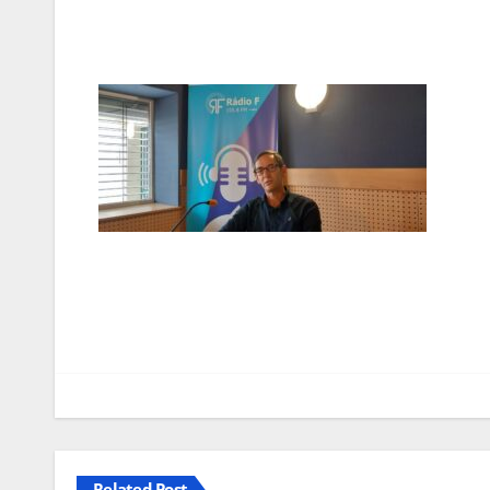
Navegação
de
artigos
Related Post