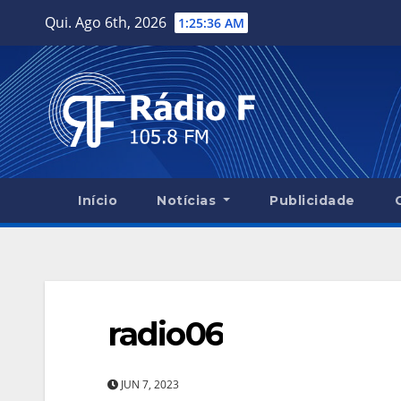
Skip
Qui. Ago 6th, 2026
1:25:37 AM
to
content
Início
Notícias
Publicidade
radio06
JUN 7, 2023