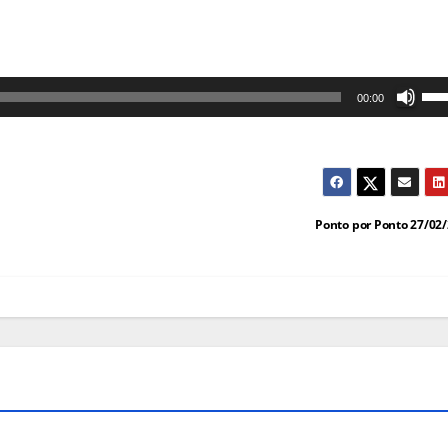
Us
00:00
as
set
cim
par
Ponto por Ponto 27/02
au
ou
dim
o
vol