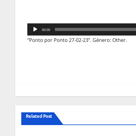
Reprodutor
00:00
de
“Ponto por Ponto 27-02-23”. Género: Other.
áudio
Navegação
de
artigos
Related Post