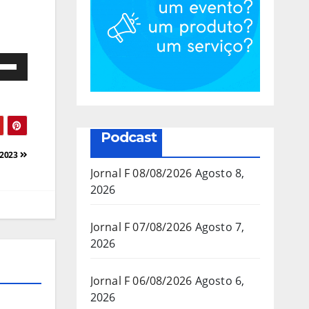
e
as
a/baixo
Podcast
a
/2023
mentar
Jornal F 08/08/2026
Agosto 8,
2026
inuir
Jornal F 07/08/2026
Agosto 7,
2026
ume.
Jornal F 06/08/2026
Agosto 6,
2026