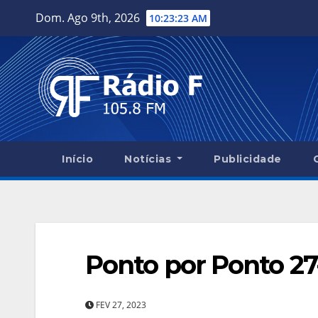
Skip
Dom. Ago 9th, 2026
10:23:24 AM
to
content
Início
Notícias
Publicidade
Ponto por Ponto 27
FEV 27, 2023