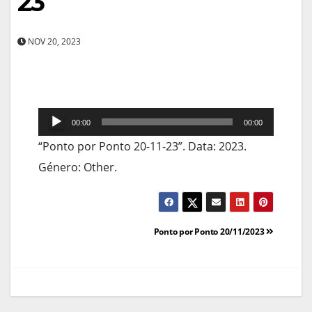
23
NOV 20, 2023
Reprodutor
00:00
00:00
de
“Ponto por Ponto 20-11-23”. Data: 2023.
áudio
Género: Other.
Navegação
Ponto por Ponto 20/11/2023
de
artigos