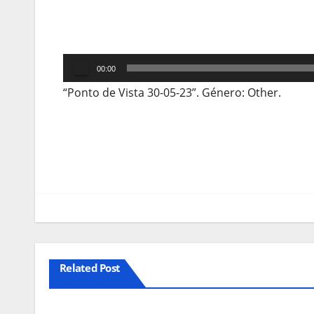
Reprodutor
00:00
de
“Ponto de Vista 30-05-23”. Género: Other.
áudio
Navegação
de
artigos
Related Post