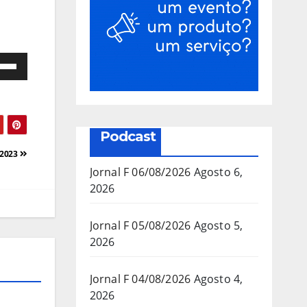
e
as
a/baixo
Podcast
a
/2023
mentar
Jornal F 06/08/2026
Agosto 6,
2026
inuir
Jornal F 05/08/2026
Agosto 5,
2026
ume.
Jornal F 04/08/2026
Agosto 4,
2026