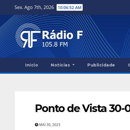
Skip
Sex. Ago 7th, 2026
10:06:53 AM
to
content
Início
Notícias
Publicidade
Ponto de Vista 30-
MAI 30, 2023