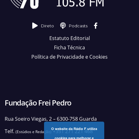
Direto
Podcasts
Estatuto Editorial
Ficha Técnica
Política de Privacidade e Cookies
Fundação Frei Pedro
Rua Soeiro Viegas, 2 – 6300-758 Guarda
O website da Rádio F utiliza
Telf.
+351 271 221 468
(Estúdios e Redação)
cookies para melhorar e