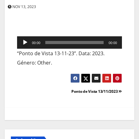
NOV 13, 2023
Reprodutor
00:00
00:00
de
“Ponto de Vista 13-11-23”. Data: 2023.
áudio
Género: Other.
Navegação
Ponto de Vista 13/11/2023
de
artigos